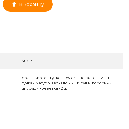
В корзину
480 г
ролл Киото; гункан сяке авокадо - 2 шт,
гункан магуро авокадо - 2шт; суши лосось - 2
шт, суши креветка - 2 шт