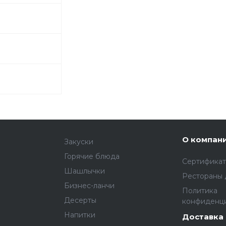
О компан
Закуски
Горячие блюда
Сертифика
Шашлычки
Рестораны 
Бизнес-ланчи
Политика
Десерты
конфиденц
Напитки
Доставка 