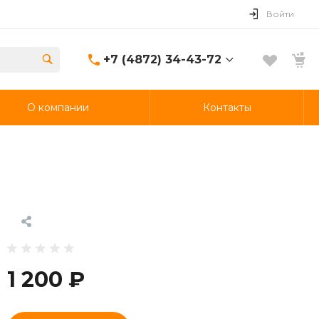
Войти
+7 (4872) 34-43-72
+7 (4872) 34-43-72
О компании
Контакты
г. Тула, Демидовская ул.,
д 119
Ежедневно 11:00-23:00
Прием заказов 11:00-
22:30
samurai-tula@mail.ru
1 200 ₽