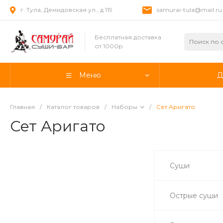
г. Тула, Демидовская ул., д 119
samurai-tula@mail.ru
Бесплатная доставка
от 1000р
Меню
Д
Главная
/
Каталог товаров
/
Наборы
/
Сет Аригато
Сет Аригато
Суши
Острые суши