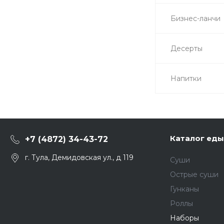
Бизнес-ланчи
Десерты
Напитки
Каталог еды
+7 (4872) 34-43-72
г. Тула, Демидовская ул., д 119
Суши
Острые суши
Гунканы
Роллы
Наборы