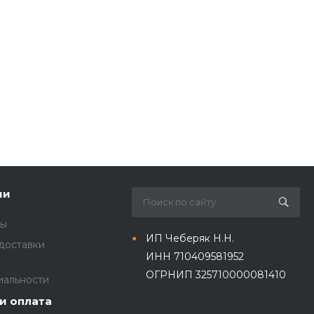
ии
ты
ИП Чеберяк Н.Н.
доставки
ИНН 710409581952
ОГРНИП 325710000081410
иальности
и оплата