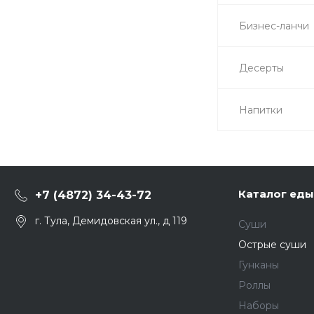
Бизнес-ланчи
Десерты
Напитки
Каталог еды
+7 (4872) 34-43-72
г. Тула, Демидовская ул., д 119
Суши
Острые суши
Гунканы
Роллы
Наборы