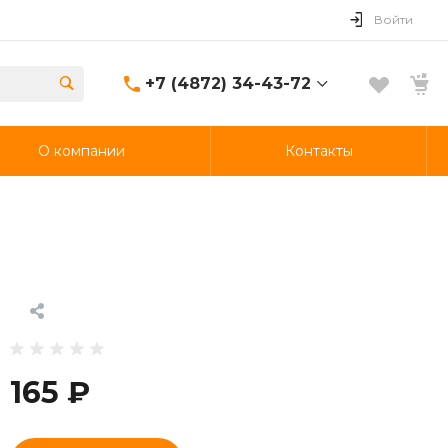
Войти
+7 (4872) 34-43-72
+7 (4872) 34-43-72
О компании
Контакты
г. Тула, Демидовская ул.,
д 119
Ежедневно 11:00-23:00
Прием заказов 11:00-
22:30
samurai-tula@mail.ru
165 ₽