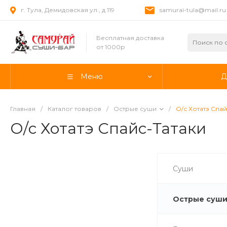
г. Тула, Демидовская ул., д 119
samurai-tula@mail.ru
Бесплатная доставка
от 1000р
Меню
Д
Главная
/
Каталог товаров
/
Острые суши
/
О/с Хотатэ Спай
О/с Хотатэ Спайс-Татаки
Суши
Острые суш