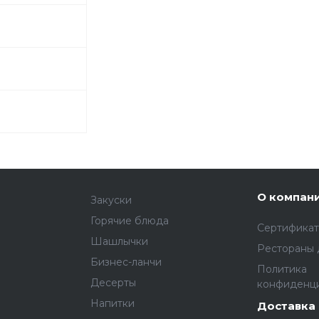
О компан
Закуски
Горячие блюда
Сертифика
Шашлычки
Рестораны 
Бизнес-ланчи
Политика
Десерты
конфиденц
Напитки
Доставка 