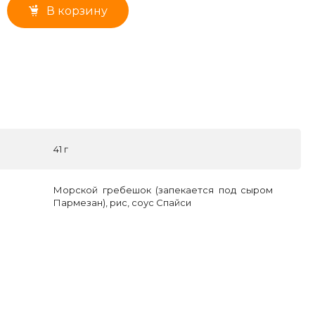
В корзину
41 г
Морской гребешок (запекается под сыром
Пармезан), рис, соус Спайси